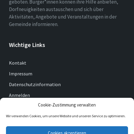
geboten. Bürger*innen können ihre Hilfe anbieten,
Dorfneuigkeiten austauschen und sich über
Aktivitäten, Angebote und Veranstaltungen in der
Gemeinde informieren.
Wichtige Links
Kontakt
Impressum
Datenschutzinformation
Anmelden
Cookie-Zustimmung verwalten
Cookie-Richtlinie (EU)
Wir verwenden Cookies, um unsere Website und unseren Service zu optimieren.
E-
Facebook
Twitter
Cookies akzeptieren