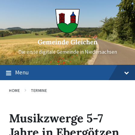
Skip
Skip
Skip
to
to
to
content
main
footer
navigation
Gemeinde Gleichen
Die erste digitale Gemeinde in Niedersachsen
Menu
HOME
TERMINE
Musikzwerge 5-7
Jahre in Ebergötzen