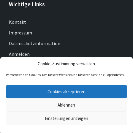
Wichtige Links
Kontakt
Impressum
Datenschutzinformation
Anmelden
Cookie-Zustimmung verwalten
Cookie-Richtlinie (EU)
Wir verwenden Cookies, um unsere Website und unseren Service zu optimieren.
E-
Facebook
Twitter
Cookies akzeptieren
Mail
Ablehnen
© 2026 Gemeinde Gleichen
Einstellungen anzeigen