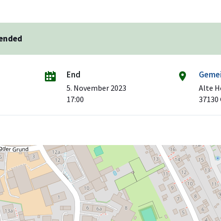
 ended
End
Gemei
5. November 2023
Alte H
17:00
37130 