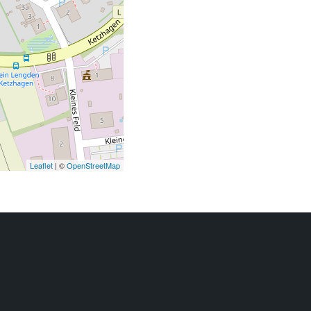
Leaflet
| ©
OpenStreetMap