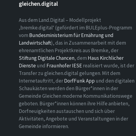
gleichen.digital
Aus dem Land.Digital – Modellprojekt
‚bremke.digital‘ (gefördert im BULEplus-Programm
vom
Bundesministerium für Ernährung und
Landwirtschaft
), das in Zusammenarbeit mit dem
ehrenamtlichen Projektkreis aus Bremke, der
Stiftung Digitale Chancen
, dem
Haus Kirchlicher
Dienste
und
Fraunhofer IESE
realisiert wurde, ist der
Transfer zu gleichen.digital gelungen. Mit dem
Internetauftritt, der
DorfFunk App
und den digitalen
Schaukästen werden den Bürger*innen in der
Gemeinde Gleichen moderne Kommunikationswege
geboten. Bürger*innen können ihre Hilfe anbieten,
Dorfneuigkeiten austauschen und sich über
Aktivitäten, Angebote und Veranstaltungen in der
Gemeinde informieren.