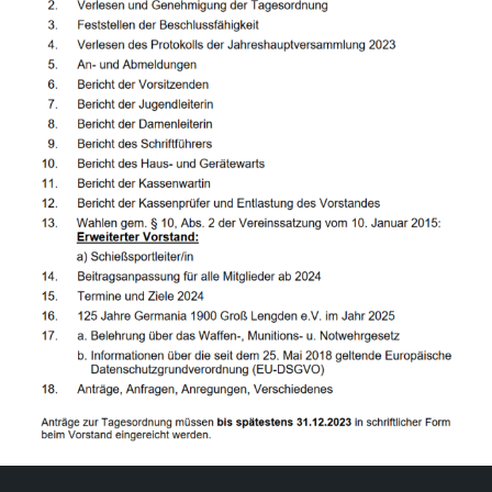
Leaflet
| ©
OpenStreetMap