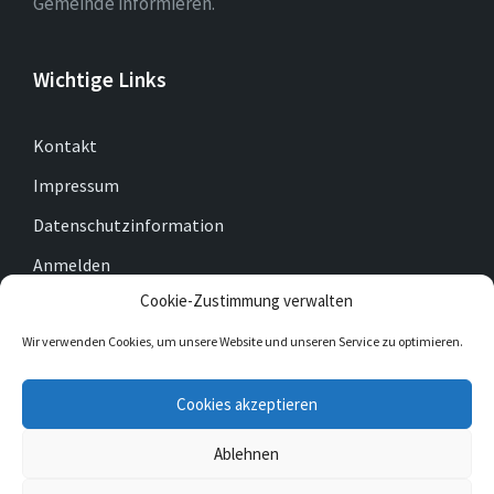
Gemeinde informieren.
Wichtige Links
Kontakt
Impressum
Datenschutzinformation
Anmelden
Cookie-Zustimmung verwalten
Cookie-Richtlinie (EU)
Wir verwenden Cookies, um unsere Website und unseren Service zu optimieren.
E-
Facebook
Twitter
Cookies akzeptieren
Mail
Ablehnen
© 2026 Gemeinde Gleichen