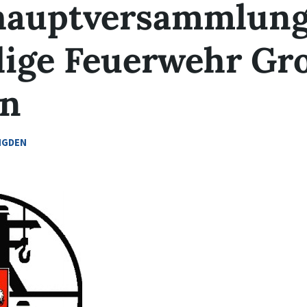
hauptversammlun
llige Feuerwehr Gr
en
GDEN