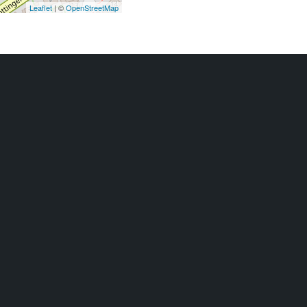
Leaflet
| ©
OpenStreetMap