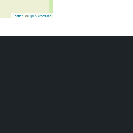
Leaflet
| ©
OpenStreetMap