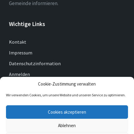
Gemeinde informieren.
Wichtige Links
Kontakt
Impressum
Datenschutzinformation
Anmelden
Cookie-Zustimmung verwalten
Cookie-Richtlinie (EU)
Wir verwenden Cookies, um unsere Website und unseren Service zu optimieren.
E-
Facebook
Twitter
Cookies akzeptieren
Mail
Ablehnen
© 2026 Gemeinde Gleichen