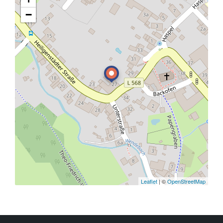
−
Leaflet
| ©
OpenStreetMap