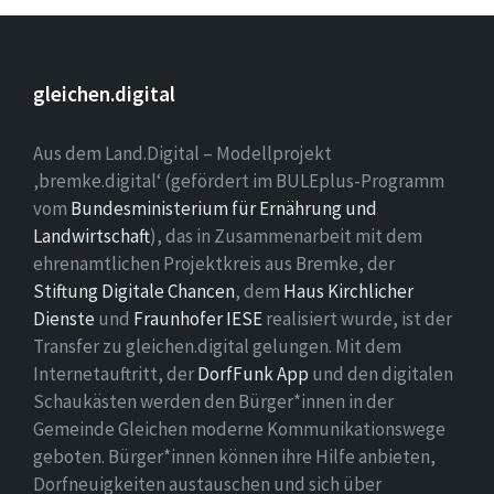
gleichen.digital
Aus dem Land.Digital – Modellprojekt
‚bremke.digital‘ (gefördert im BULEplus-Programm
vom
Bundesministerium für Ernährung und
Landwirtschaft
), das in Zusammenarbeit mit dem
ehrenamtlichen Projektkreis aus Bremke, der
Stiftung Digitale Chancen
, dem
Haus Kirchlicher
Dienste
und
Fraunhofer IESE
realisiert wurde, ist der
Transfer zu gleichen.digital gelungen. Mit dem
Internetauftritt, der
DorfFunk App
und den digitalen
Schaukästen werden den Bürger*innen in der
Gemeinde Gleichen moderne Kommunikationswege
geboten. Bürger*innen können ihre Hilfe anbieten,
Dorfneuigkeiten austauschen und sich über