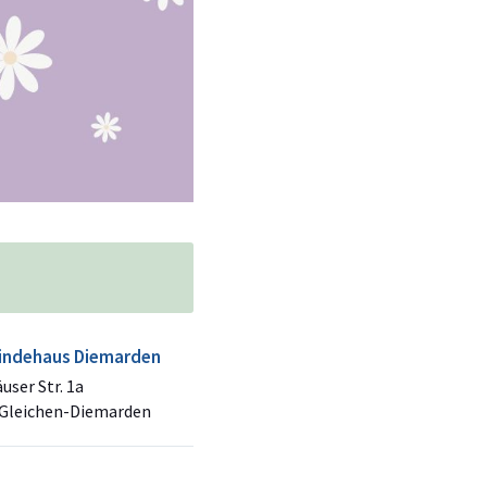
ndehaus Diemarden
user Str. 1a
 Gleichen-Diemarden