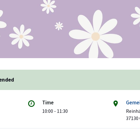
 ended
Time
Gemei
10:00 - 11:30
Reinhä
37130