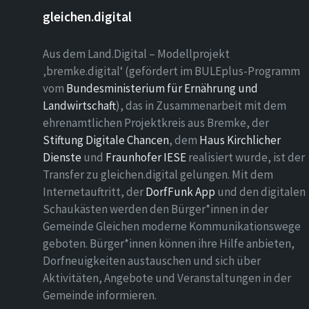
gleichen.digital
Aus dem Land.Digital – Modellprojekt
‚bremke.digital‘ (gefördert im BULEplus-Programm
vom
Bundesministerium für Ernährung und
Landwirtschaft
), das in Zusammenarbeit mit dem
ehrenamtlichen Projektkreis aus Bremke, der
Stiftung Digitale Chancen
, dem
Haus Kirchlicher
Dienste
und
Fraunhofer IESE
realisiert wurde, ist der
Transfer zu gleichen.digital gelungen. Mit dem
Internetauftritt, der
DorfFunk App
und den digitalen
Schaukästen werden den Bürger*innen in der
Gemeinde Gleichen moderne Kommunikationswege
geboten. Bürger*innen können ihre Hilfe anbieten,
Dorfneuigkeiten austauschen und sich über
Aktivitäten, Angebote und Veranstaltungen in der
Gemeinde informieren.