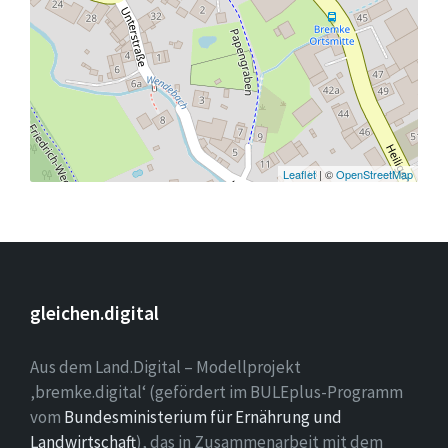
Leaflet
| ©
OpenStreetMap
gleichen.digital
Aus dem Land.Digital – Modellprojekt
‚bremke.digital‘ (gefördert im BULEplus-Programm
vom
Bundesministerium für Ernährung und
Landwirtschaft
), das in Zusammenarbeit mit dem