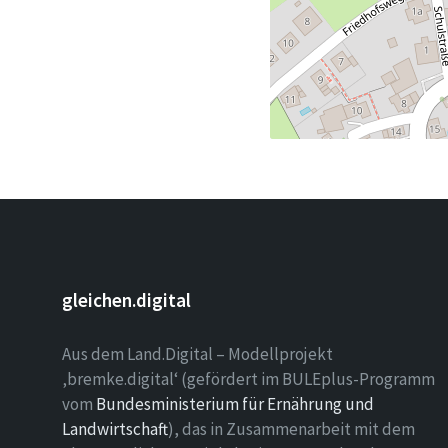
gleichen.digital
Aus dem Land.Digital – Modellprojekt
‚bremke.digital‘ (gefördert im BULEplus-Programm
vom
Bundesministerium für Ernährung und
Landwirtschaft
), das in Zusammenarbeit mit dem