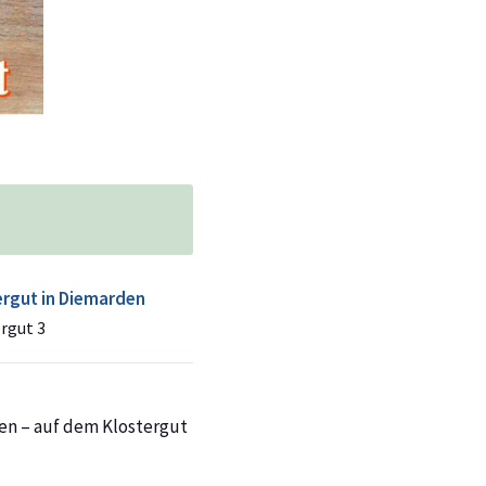
ergut in Diemarden
rgut 3
ten – auf dem Klostergut