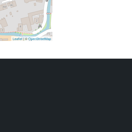
Leaflet
| ©
OpenStreetMap