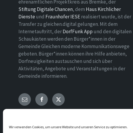
ehrenamtlichen Projektkreis aus Bremke, der
Stiftung Digitale Chancen
, dem
Haus Kirchlicher
Dienste
und
Fraunhofer IESE
realisiert wurde, ist der
Transfer zu gleichen.digital gelungen. Mit dem
Internetauftritt, der
DorfFunk App
und den digitalen
Schaukästen werden den Bürger*innen in der
Gemeinde Gleichen moderne Kommunikationswege
geboten. Bürger*innen können ihre Hilfe anbieten,
Dorfneuigkeiten austauschen und sich über
Aktivitäten, Angebote und Veranstaltungen in der
Gemeinde informieren.
E-
Facebook
Twitter
Mail
© 2026 Gemeinde Gleichen
Wir verwenden Cookies, um unsere Website und unseren Service zu optimieren.