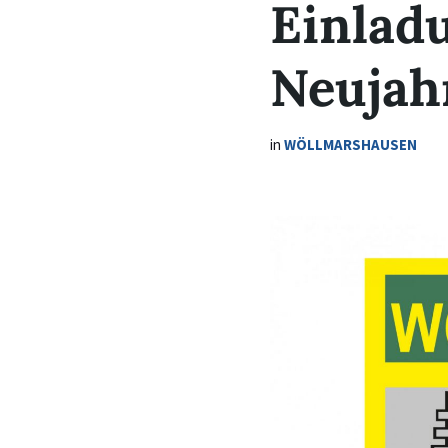
Einlad
Neujah
in
WÖLLMARSHAUSEN