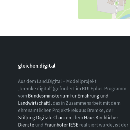
gleichen.digital
Aus dem Land.Digital – Modellprojekt
‚bremke.digital‘ (gefördert im BULEplus-Programm
vom
Bundesministerium für Ernährung und
Landwirtschaft
), das in Zusammenarbeit mit dem
ehrenamtlichen Projektkreis aus Bremke, der
Stiftung Digitale Chancen
, dem
Haus Kirchlicher
Dienste
und
Fraunhofer IESE
realisiert wurde, ist der