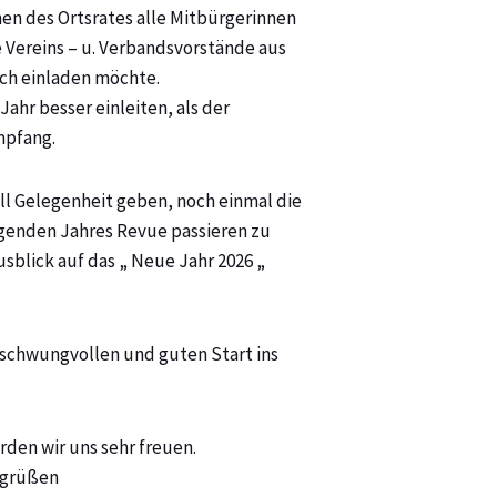
men des Ortsrates alle Mitbürgerinnen
 Vereins – u. Verbandsvorstände aus
ich einladen möchte.
Jahr besser einleiten, als der
mpfang.
l Gelegenheit geben, noch einmal die
egenden Jahres Revue passieren zu
usblick auf das „ Neue Jahr 2026 „
 schwungvollen und guten Start ins
den wir uns sehr freuen.
sgrüßen