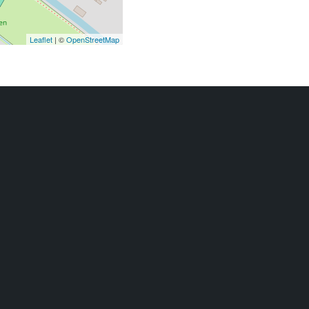
Leaflet
| ©
OpenStreetMap