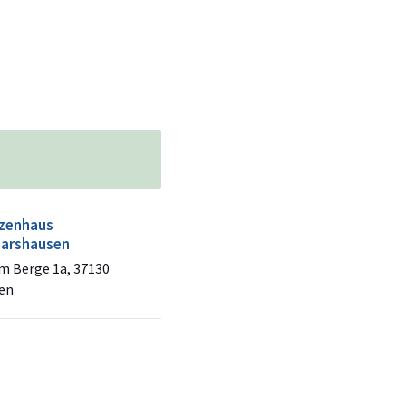
zenhaus
arshausen
m Berge 1a, 37130
en