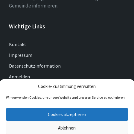
Gemeinde informieren.
Wichtige Links
Kontakt
Impressum
Datenschutzinformation
Anmelden
Cookie-Zustimmung verwalten
Cookie-Richtlinie (EU)
Wir verwenden Cookies, um unsere Website und unseren Service zu optimieren.
E-
Facebook
Twitter
Cookies akzeptieren
Mail
Ablehnen