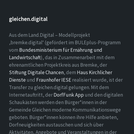
gleichen.digital
Aus dem Land.Digital – Modellprojekt
‚bremke.digital‘ (gefördert im BULEplus-Programm
vom
Bundesministerium für Ernährung und
Landwirtschaft
), das in Zusammenarbeit mit dem
ehrenamtlichen Projektkreis aus Bremke, der
Stiftung Digitale Chancen
, dem
Haus Kirchlicher
Dienste
und
Fraunhofer IESE
realisiert wurde, ist der
Transfer zu gleichen.digital gelungen. Mit dem
Internetauftritt, der
DorfFunk App
und den digitalen
Schaukästen werden den Bürger*innen in der
Gemeinde Gleichen moderne Kommunikationswege
geboten. Bürger*innen können ihre Hilfe anbieten,
Dorfneuigkeiten austauschen und sich über
Aktivitäten, Angebote und Veranstaltungen in der