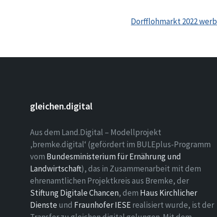
Dorfflohmarkt 2022 werb
gleichen.digital
Aus dem Land.Digital – Modellprojekt
‚bremke.digital‘ (gefördert im BULEplus-Programm
vom
Bundesministerium für Ernährung und
Landwirtschaft
), das in Zusammenarbeit mit dem
ehrenamtlichen Projektkreis aus Bremke, der
Stiftung Digitale Chancen
, dem
Haus Kirchlicher
Dienste
und
Fraunhofer IESE
realisiert wurde, ist der