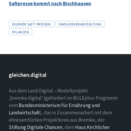
Saftpresse kommt nach Bischhausen
Tags
EIGENEN SAFT PRESSEN
FAMILIENVERANSTALTUNG
PFLANZEN
gleichen.digital
Aus dem Land.Digital – Modellprojekt
‚bremke.digital‘ (gefördert im BULEplus-Programm
vom
Bundesministerium für Ernährung und
Landwirtschaft
), das in Zusammenarbeit mit dem
ehrenamtlichen Projektkreis aus Bremke, der
Stiftung Digitale Chancen
, dem
Haus Kirchlicher