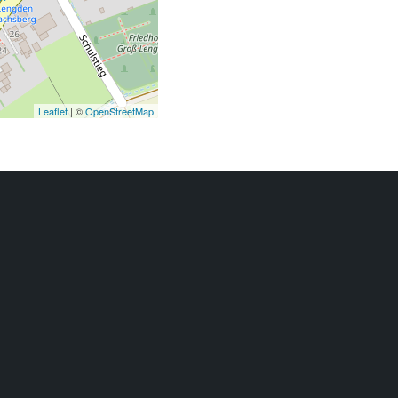
Leaflet
| ©
OpenStreetMap