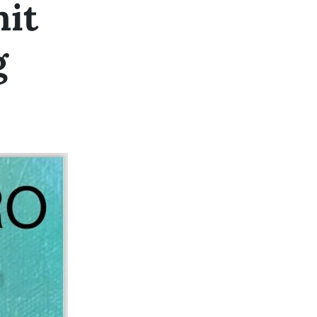
mit
g