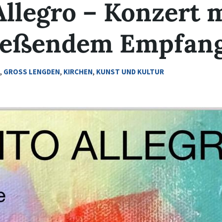
llegro – Konzert 
ießendem Empfan
T
,
GROSS LENGDEN
,
KIRCHEN
,
KUNST UND KULTUR