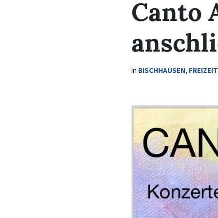
Canto A
anschl
in
BISCHHAUSEN
,
FREIZEI