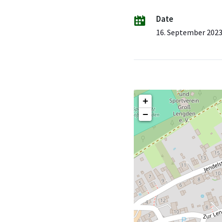
Date
16. September 202
+
−