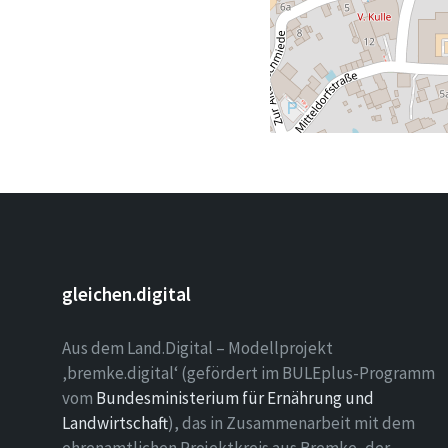
gleichen.digital
Aus dem Land.Digital – Modellprojekt
‚bremke.digital‘ (gefördert im BULEplus-Programm
vom
Bundesministerium für Ernährung und
Landwirtschaft
), das in Zusammenarbeit mit dem