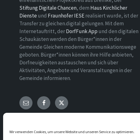
ehrenamtlichen Projektkreis aus Bremke, der
Stiftung Digitale Chancen
, dem
Haus Kirchlicher
Dienste
und
Fraunhofer IESE
realisiert wurde, ist der
Transfer zu gleichen.digital gelungen. Mit dem
Internetauftritt, der
DorfFunk App
und den digitalen
Schaukästen werden den Bürger*innen in der
Gemeinde Gleichen moderne Kommunikationswege
geboten. Bürger*innen können ihre Hilfe anbieten,
Dorfneuigkeiten austauschen und sich über
Aktivitäten, Angebote und Veranstaltungen in der
Gemeinde informieren.
E-
Facebook
Twitter
Mail
© 2026 Gemeinde Gleichen
Wir verwenden Cookies, um unsere Website und unseren Service zu optimieren.