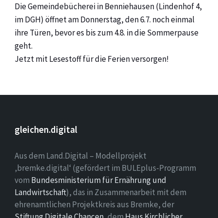
Die Gemeindebücherei in Benniehausen (Lindenhof 4,
im DGH) öffnet am Donnerstag, den 6.7. noch einmal
ihre Türen, bevor es bis zum 4.8. in die Sommerpause
geht.
Jetzt mit Lesestoff für die Ferien versorgen!
gleichen.digital
Aus dem Land.Digital – Modellprojekt
‚bremke.digital‘ (gefördert im BULEplus-Programm
vom
Bundesministerium für Ernährung und
Landwirtschaft
), das in Zusammenarbeit mit dem
ehrenamtlichen Projektkreis aus Bremke, der
Stiftung Digitale Chancen
, dem
Haus Kirchlicher