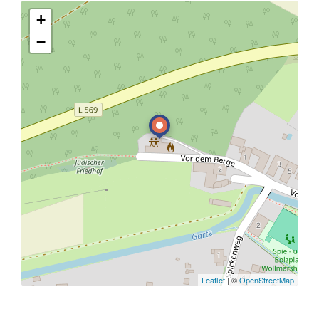
+
−
Leaflet
| ©
OpenStreetMap