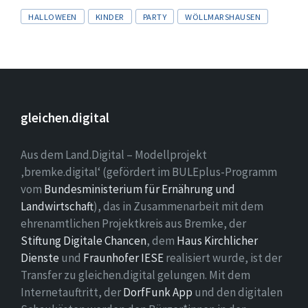
Tags
HALLOWEEN
KINDER
PARTY
WÖLLMARSHAUSEN
gleichen.digital
Aus dem Land.Digital – Modellprojekt
‚bremke.digital‘ (gefördert im BULEplus-Programm
vom
Bundesministerium für Ernährung und
Landwirtschaft
), das in Zusammenarbeit mit dem
ehrenamtlichen Projektkreis aus Bremke, der
Stiftung Digitale Chancen
, dem
Haus Kirchlicher
Dienste
und
Fraunhofer IESE
realisiert wurde, ist der
Transfer zu gleichen.digital gelungen. Mit dem
Internetauftritt, der
DorfFunk App
und den digitalen