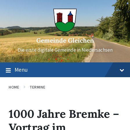
Skip
Skip
Skip
to
to
to
content
main
footer
navigation
Gemeinde Gleichen
Die erste digitale Gemeinde in Niedersachsen
Menu
HOME
TERMINE
1000 Jahre Bremke –
Vortrag im