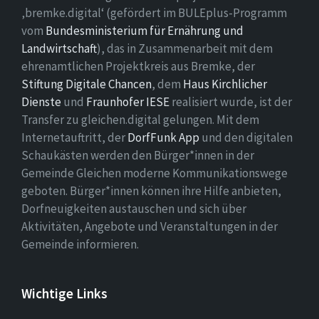
‚bremke.digital‘ (gefördert im BULEplus-Programm
vom
Bundesministerium für Ernährung und
Landwirtschaft
), das in Zusammenarbeit mit dem
ehrenamtlichen Projektkreis aus Bremke, der
Stiftung Digitale Chancen
, dem
Haus Kirchlicher
Dienste
und
Fraunhofer IESE
realisiert wurde, ist der
Transfer zu gleichen.digital gelungen. Mit dem
Internetauftritt, der
DorfFunk App
und den digitalen
Schaukästen werden den Bürger*innen in der
Gemeinde Gleichen moderne Kommunikationswege
geboten. Bürger*innen können ihre Hilfe anbieten,
Dorfneuigkeiten austauschen und sich über
Aktivitäten, Angebote und Veranstaltungen in der
Gemeinde informieren.
Wichtige Links