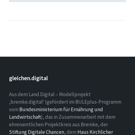
gleichen.digital
Aus dem Land.Digital – Modellprojekt
‚bremke.digital‘ (gefördert im BULEplus-Programm
vom
Bundesministerium für Ernährung und
Landwirtschaft
), das in Zusammenarbeit mit dem
ehrenamtlichen Projektkreis aus Bremke, der
Stiftung Digitale Chancen
, dem
Haus Kirchlicher