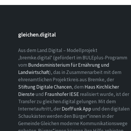
gleichen.digital
Aus dem Land.Digital – Modellprojekt
‚bremke.digital‘ (gefördert im BULEplus-Programm
vom
Bundesministerium für Ernährung und
Landwirtschaft
), das in Zusammenarbeit mit dem
ehrenamtlichen Projektkreis aus Bremke, der
Stiftung Digitale Chancen
, dem
Haus Kirchlicher
Dienste
und
Fraunhofer IESE
realisiert wurde, ist der
Transfer zu gleichen.digital gelungen. Mit dem
Internetauftritt, der
DorfFunk App
und den digitalen
Schaukästen werden den Bürger*innen in der
Gemeinde Gleichen moderne Kommunikationswege
geboten. Bürger*innen können ihre Hilfe anbieten,