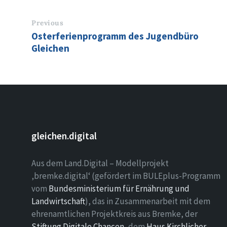
Previous
Osterferienprogramm des Jugendbüro
Gleichen
gleichen.digital
Aus dem Land.Digital – Modellprojekt
‚bremke.digital‘ (gefördert im BULEplus-Programm
vom
Bundesministerium für Ernährung und
Landwirtschaft
), das in Zusammenarbeit mit dem
ehrenamtlichen Projektkreis aus Bremke, der
Stiftung Digitale Chancen
, dem
Haus Kirchlicher