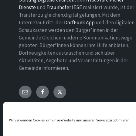
Dienste
und
Fraunhofer IESE
realisiert wurde, ist der
Transfer zu gleichen.digital gelungen. Mit dem
Internetauftritt, der
DorfFunk App
und den digitalen
Schaukästen werden den Bürger*innen in der
Gemeinde Gleichen moderne Kommunikationswege
geboten. Bürger*innen können ihre Hilfe anbieten,
Dorfneuigkeiten austauschen und sich über
Aktivitäten, Angebote und Veranstaltungen in der
Gemeinde informieren.
E-
Facebook
Twitter
Mail
© 2026 Gemeinde Gleichen
Wir verwenden Cookies, um unsere Website und unseren Service zu optimieren.