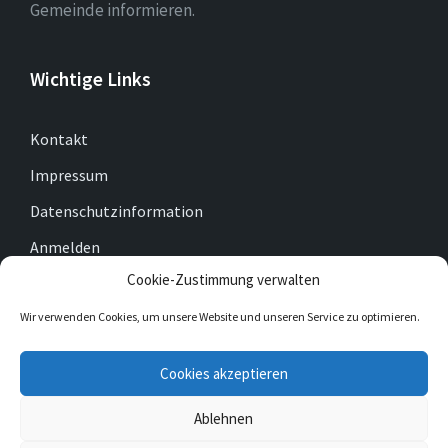
Gemeinde informieren.
Wichtige Links
Kontakt
Impressum
Datenschutzinformation
Anmelden
Cookie-Zustimmung verwalten
Cookie-Richtlinie (EU)
Wir verwenden Cookies, um unsere Website und unseren Service zu optimieren.
E-
Facebook
Twitter
Cookies akzeptieren
Mail
Ablehnen
© 2026 Gemeinde Gleichen