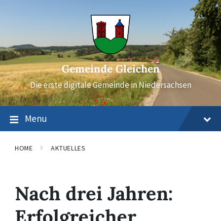
Skip
Skip
Skip
to
to
to
content
main
footer
navigation
Gemeinde Gleichen
Die erste digitale Gemeinde in Niedersachsen
Menu
HOME
AKTUELLES
Nach drei Jahren:
Erfolgreicher