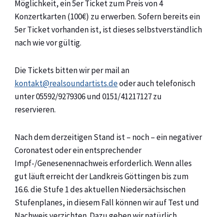
Möglichkeit, ein 5er Ticket zum Preis von 4
Konzertkarten (100€) zu erwerben. Sofern bereits ein
5er Ticket vorhanden ist, ist dieses selbstverständlich
nach wie vor gültig.
Die Tickets bitten wir per mail an
kontakt@realsoundartists.de
oder auch telefonisch
unter 05592/9279306 und 0151/41217127 zu
reservieren.
Nach dem derzeitigen Stand ist – noch – ein negativer
Coronatest oder ein entsprechender
Impf-/Genesenennachweis erforderlich. Wenn alles
gut läuft erreicht der Landkreis Göttingen bis zum
16.6. die Stufe 1 des aktuellen Niedersächsischen
Stufenplanes, in diesem Fall können wir auf Test und
Nachweis verzichten. Dazu geben wir natürlich