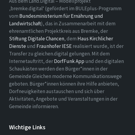
Aus dem Land.Digital – Modellprojekt
‚bremke.digital‘ (gefördert im BULEplus-Programm
vom
Bundesministerium für Ernährung und
Landwirtschaft
), das in Zusammenarbeit mit dem
ehrenamtlichen Projektkreis aus Bremke, der
Stiftung Digitale Chancen
, dem
Haus Kirchlicher
Dienste
und
Fraunhofer IESE
realisiert wurde, ist der
Transfer zu gleichen.digital gelungen. Mit dem
Internetauftritt, der
DorfFunk App
und den digitalen
Schaukästen werden den Bürger*innen in der
Gemeinde Gleichen moderne Kommunikationswege
geboten. Bürger*innen können ihre Hilfe anbieten,
Dorfneuigkeiten austauschen und sich über
Aktivitäten, Angebote und Veranstaltungen in der
Gemeinde informieren.
Wichtige Links