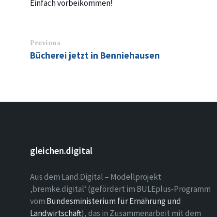
Einfach vorbeikommen!
Previous
Bücherei jetzt in Benniehausen
gleichen.digital
Aus dem Land.Digital – Modellprojekt
‚bremke.digital‘ (gefördert im BULEplus-Programm
vom
Bundesministerium für Ernährung und
Landwirtschaft
), das in Zusammenarbeit mit dem