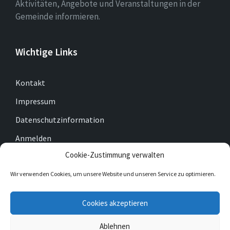
Aktivitäten, Angebote und Veranstaltungen in der
Gemeinde informieren.
Wichtige Links
Kontakt
Impressum
Datenschutzinformation
Anmelden
Cookie-Zustimmung verwalten
Cookie-Richtlinie (EU)
Wir verwenden Cookies, um unsere Website und unseren Service zu optimieren.
E-
Facebook
Twitter
Cookies akzeptieren
Mail
Ablehnen