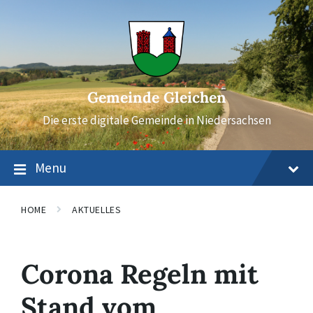
Skip
Skip
Skip
to
to
to
content
main
footer
navigation
Gemeinde Gleichen
Die erste digitale Gemeinde in Niedersachsen
Menu
HOME
AKTUELLES
Corona Regeln mit
Stand vom