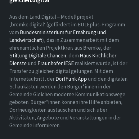
gleichen.digital
Aus dem Land.Digital – Modellprojekt
‚bremke.digital‘ (gefördert im BULEplus-Programm
vom
Bundesministerium für Ernährung und
Landwirtschaft
), das in Zusammenarbeit mit dem
ehrenamtlichen Projektkreis aus Bremke, der
Stiftung Digitale Chancen
, dem
Haus Kirchlicher
Dienste
und
Fraunhofer IESE
realisiert wurde, ist der
Transfer zu gleichen.digital gelungen. Mit dem
Internetauftritt, der
DorfFunk App
und den digitalen
Schaukästen werden den Bürger*innen in der
Gemeinde Gleichen moderne Kommunikationswege
geboten. Bürger*innen können ihre Hilfe anbieten,
Dorfneuigkeiten austauschen und sich über
Aktivitäten, Angebote und Veranstaltungen in der
Gemeinde informieren.