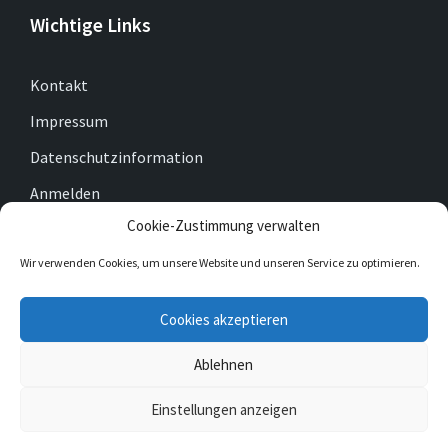
Wichtige Links
Kontakt
Impressum
Datenschutzinformation
Anmelden
Cookie-Zustimmung verwalten
Cookie-Richtlinie (EU)
Wir verwenden Cookies, um unsere Website und unseren Service zu optimieren.
E-
Facebook
Twitter
Cookies akzeptieren
Mail
Ablehnen
© 2026 Gemeinde Gleichen
Einstellungen anzeigen