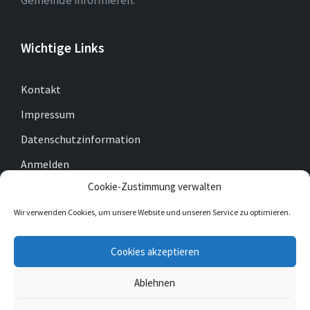
Gemeinde informieren.
Wichtige Links
Kontakt
Impressum
Datenschutzinformation
Anmelden
Cookie-Zustimmung verwalten
Cookie-Richtlinie (EU)
Wir verwenden Cookies, um unsere Website und unseren Service zu optimieren.
E-
Facebook
Twitter
Cookies akzeptieren
Mail
Ablehnen
© 2026 Gemeinde Gleichen