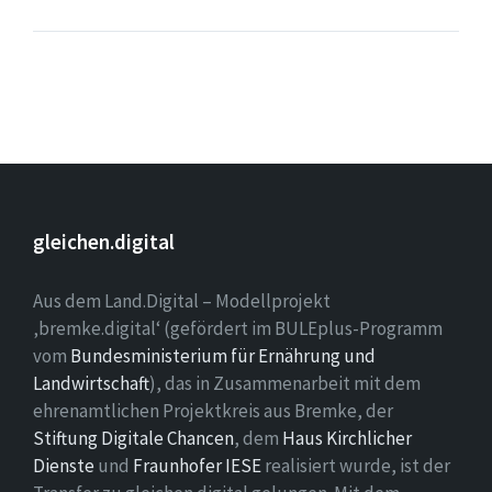
gleichen.digital
Aus dem Land.Digital – Modellprojekt
‚bremke.digital‘ (gefördert im BULEplus-Programm
vom
Bundesministerium für Ernährung und
Landwirtschaft
), das in Zusammenarbeit mit dem
ehrenamtlichen Projektkreis aus Bremke, der
Stiftung Digitale Chancen
, dem
Haus Kirchlicher
Dienste
und
Fraunhofer IESE
realisiert wurde, ist der